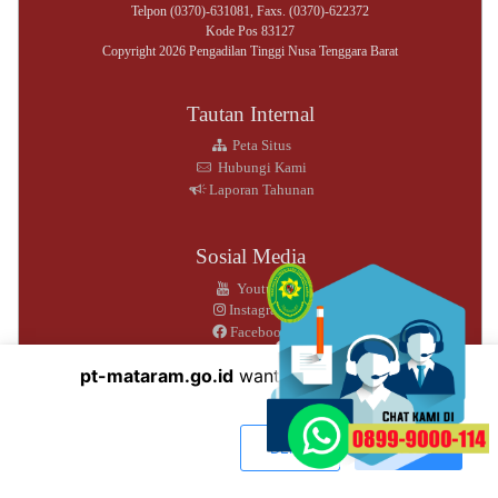
Telpon (0370)-631081, Faxs. (0370)-622372
Kode Pos 83127
Copyright 2026 Pengadilan Tinggi Nusa Tenggara Barat
Tautan Internal
Peta Situs
Hubungi Kami
Laporan Tahunan
Sosial Media
Youtube
Instagram
Facebook
pt-mataram.go.id
wants to play speech
DENY
ALLOW